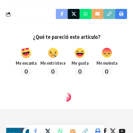
¿Qué te pareció este artículo?
Me encanta
Me entristece
Me gusta
Me molesta
0
0
0
0
Síguenos